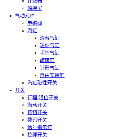
计数器
触摸屏
气动元件
电磁阀
汽缸
滑台气缸
迷你气缸
手指气缸
旋转缸
针形气缸
自由安装缸
汽缸磁性开关
开关
行程/限位开关
微动开关
按钮开关
拨码开关
信号指示灯
拉绳开关