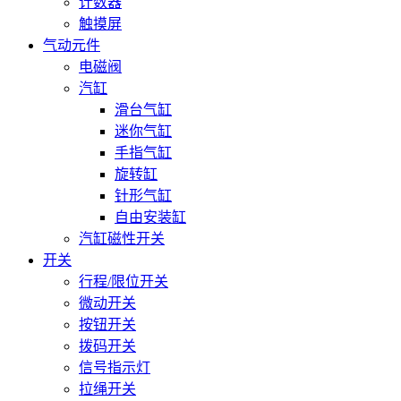
计数器
触摸屏
气动元件
电磁阀
汽缸
滑台气缸
迷你气缸
手指气缸
旋转缸
针形气缸
自由安装缸
汽缸磁性开关
开关
行程/限位开关
微动开关
按钮开关
拨码开关
信号指示灯
拉绳开关