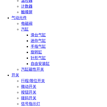
温控器
计数器
触摸屏
气动元件
电磁阀
汽缸
滑台气缸
迷你气缸
手指气缸
旋转缸
针形气缸
自由安装缸
汽缸磁性开关
开关
行程/限位开关
微动开关
按钮开关
拨码开关
信号指示灯