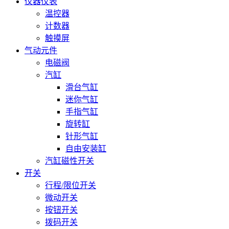
仪器仪表
温控器
计数器
触摸屏
气动元件
电磁阀
汽缸
滑台气缸
迷你气缸
手指气缸
旋转缸
针形气缸
自由安装缸
汽缸磁性开关
开关
行程/限位开关
微动开关
按钮开关
拨码开关