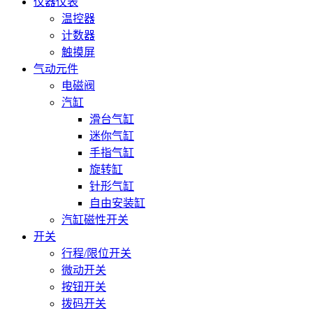
仪器仪表
温控器
计数器
触摸屏
气动元件
电磁阀
汽缸
滑台气缸
迷你气缸
手指气缸
旋转缸
针形气缸
自由安装缸
汽缸磁性开关
开关
行程/限位开关
微动开关
按钮开关
拨码开关