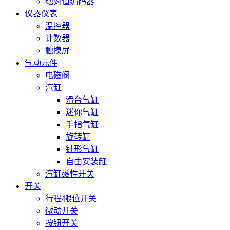
绝对值编码器
仪器仪表
温控器
计数器
触摸屏
气动元件
电磁阀
汽缸
滑台气缸
迷你气缸
手指气缸
旋转缸
针形气缸
自由安装缸
汽缸磁性开关
开关
行程/限位开关
微动开关
按钮开关