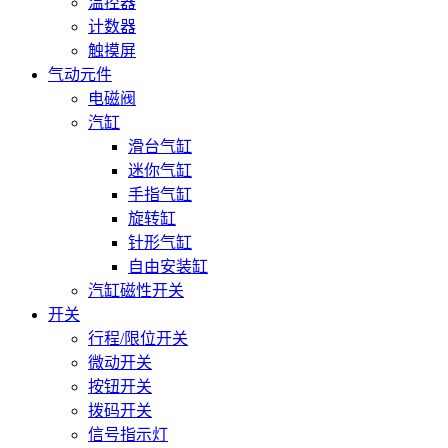
温控器
计数器
触摸屏
气动元件
电磁阀
汽缸
滑台气缸
迷你气缸
手指气缸
旋转缸
针形气缸
自由安装缸
汽缸磁性开关
开关
行程/限位开关
微动开关
按钮开关
拨码开关
信号指示灯