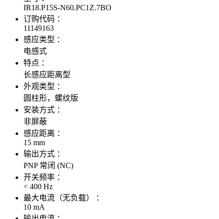
IR18.P15S-N60.PC1Z.7BO
订购代码 ：
11149163
感应类型 ：
电感式
特点 ：
长感应距离型
外观类型 ：
圆柱形，螺纹版
安装方式 ：
非屏蔽
感应距离 ：
15 mm
输出方式 ：
PNP 常闭 (NC)
开关频率 ：
< 400 Hz
最大电流（无负载） ：
10 mA
输出电流 ：