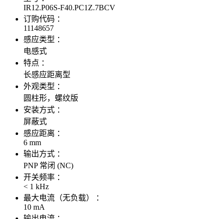
IR12.P06S-F40.PC1Z.7BCV
订购代码 ：
11148657
感应类型 ：
电感式
特点 ：
长感应距离型
外观类型 ：
圆柱形，螺纹版
安装方式 ：
屏蔽式
感应距离 ：
6 mm
输出方式 ：
PNP 常闭 (NC)
开关频率 ：
< 1 kHz
最大电流（无负载） ：
10 mA
输出电流 ：