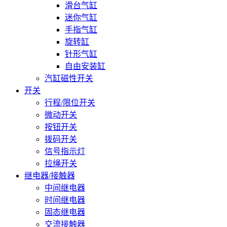
滑台气缸
迷你气缸
手指气缸
旋转缸
针形气缸
自由安装缸
汽缸磁性开关
开关
行程/限位开关
微动开关
按钮开关
拨码开关
信号指示灯
拉绳开关
继电器/接触器
中间继电器
时间继电器
固态继电器
交流接触器