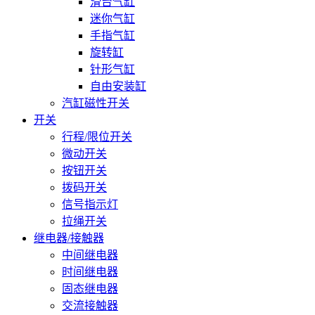
滑台气缸
迷你气缸
手指气缸
旋转缸
针形气缸
自由安装缸
汽缸磁性开关
开关
行程/限位开关
微动开关
按钮开关
拨码开关
信号指示灯
拉绳开关
继电器/接触器
中间继电器
时间继电器
固态继电器
交流接触器