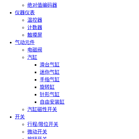
绝对值编码器
仪器仪表
温控器
计数器
触摸屏
气动元件
电磁阀
汽缸
滑台气缸
迷你气缸
手指气缸
旋转缸
针形气缸
自由安装缸
汽缸磁性开关
开关
行程/限位开关
微动开关