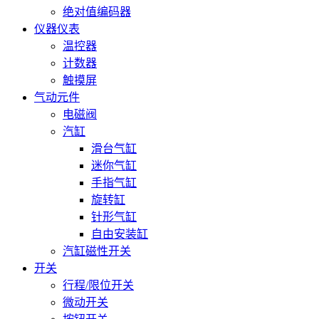
绝对值编码器
仪器仪表
温控器
计数器
触摸屏
气动元件
电磁阀
汽缸
滑台气缸
迷你气缸
手指气缸
旋转缸
针形气缸
自由安装缸
汽缸磁性开关
开关
行程/限位开关
微动开关