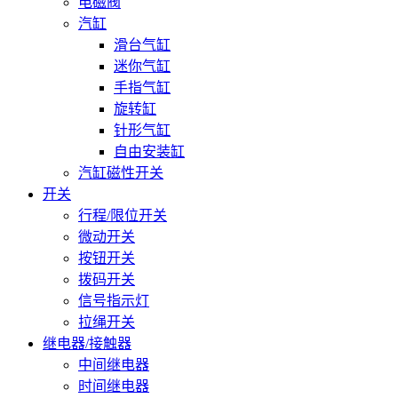
电磁阀
汽缸
滑台气缸
迷你气缸
手指气缸
旋转缸
针形气缸
自由安装缸
汽缸磁性开关
开关
行程/限位开关
微动开关
按钮开关
拨码开关
信号指示灯
拉绳开关
继电器/接触器
中间继电器
时间继电器