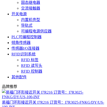
固态继电器
交流接触器
开关电源
内置机壳型
导轨式
可编程电源供应器
PLC可编程控制器
倾角传感器
传感器I/O连接器
RFID识别系统
RFID 标签
RFID 读写头
RFID 控制器
其他配件
品牌推荐
易福门环形接近开关 I7R216 订货号：I7R3025-FNKG/DY/US-
100-INF