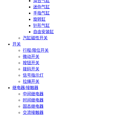
滑台气缸
迷你气缸
手指气缸
旋转缸
针形气缸
自由安装缸
汽缸磁性开关
开关
行程/限位开关
微动开关
按钮开关
拨码开关
信号指示灯
拉绳开关
继电器/接触器
中间继电器
时间继电器
固态继电器
交流接触器