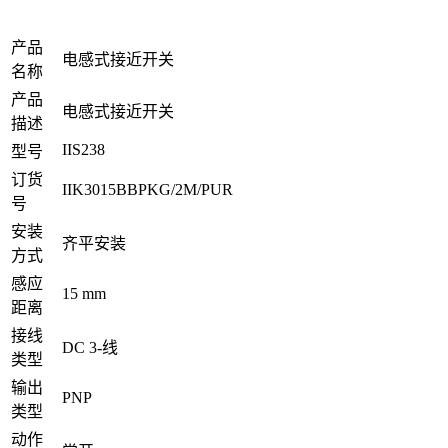
产品
电感式接近开关
名称
产品
电感式接近开关
描述
IIS238
型号
订货
IIK3015BBPKG/2M/PUR
号
安装
齐平安装
方式
感应
15 mm
距离
接线
DC 3-线
类型
输出
PNP
类型
动作