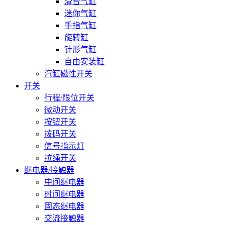
滑台气缸
迷你气缸
手指气缸
旋转缸
针形气缸
自由安装缸
汽缸磁性开关
开关
行程/限位开关
微动开关
按钮开关
拨码开关
信号指示灯
拉绳开关
继电器/接触器
中间继电器
时间继电器
固态继电器
交流接触器