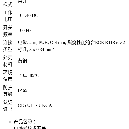
常开
模式
工作
10...30 DC
电压
开关
100 Hz
频率
连接
电缆: 2 m, PUR, Ø 4 mm; 燃烧性能符合ECE R118 rev.2
类型
标准; 3 x 0.34 mm²
外壳
黄铜
材料
环境
-40.....85°C
温度
防护
IP 65
等级
认证
CE cULus UKCA
证书
产品名称 ：
电感式接近开关