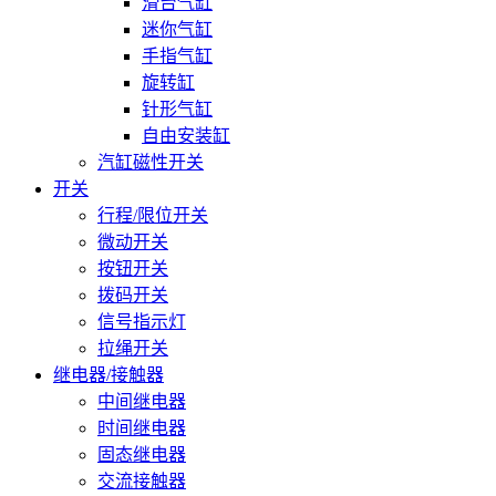
滑台气缸
迷你气缸
手指气缸
旋转缸
针形气缸
自由安装缸
汽缸磁性开关
开关
行程/限位开关
微动开关
按钮开关
拨码开关
信号指示灯
拉绳开关
继电器/接触器
中间继电器
时间继电器
固态继电器
交流接触器