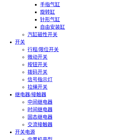
手指气缸
旋转缸
针形气缸
自由安装缸
汽缸磁性开关
开关
行程/限位开关
微动开关
按钮开关
拨码开关
信号指示灯
拉绳开关
继电器/接触器
中间继电器
时间继电器
固态继电器
交流接触器
开关电源
内置机壳型